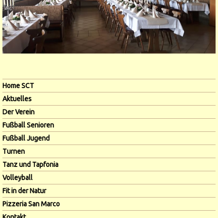
Navigation
Home SCT
überspringen
Aktuelles
Der Verein
Fußball Senioren
Fußball Jugend
Turnen
Tanz und Tapfonia
Volleyball
Fit in der Natur
Pizzeria San Marco
Kontakt