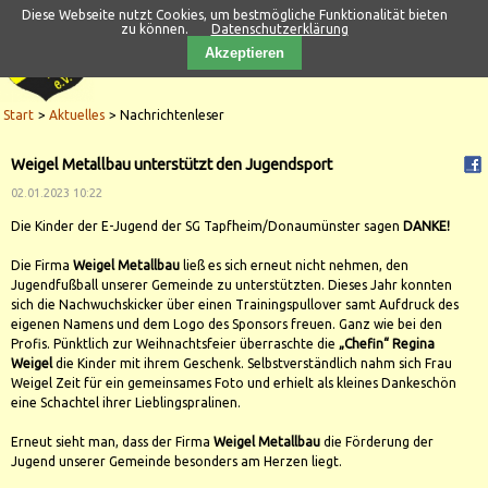
Diese Webseite nutzt Cookies, um bestmögliche Funktionalität bieten
zu können.
Datenschutzerklärung
Akzeptieren
Start
Aktuelles
Nachrichtenleser
Weigel Metallbau unterstützt den Jugendsport
02.01.2023 10:22
Die Kinder der E-Jugend der SG Tapfheim/Donaumünster sagen
DANKE!
Die Firma
Weigel Metallbau
ließ es sich erneut nicht nehmen, den
Jugendfußball unserer Gemeinde zu unterstützten. Dieses Jahr konnten
sich die Nachwuchskicker über einen Trainingspullover samt Aufdruck des
eigenen Namens und dem Logo des Sponsors freuen. Ganz wie bei den
Profis. Pünktlich zur Weihnachtsfeier überraschte die
„Chefin“ Regina
Weigel
die Kinder mit ihrem Geschenk. Selbstverständlich nahm sich Frau
Weigel Zeit für ein gemeinsames Foto und erhielt als kleines Dankeschön
eine Schachtel ihrer Lieblingspralinen.
Erneut sieht man, dass der Firma
Weigel Metallbau
die Förderung der
Jugend unserer Gemeinde besonders am Herzen liegt.